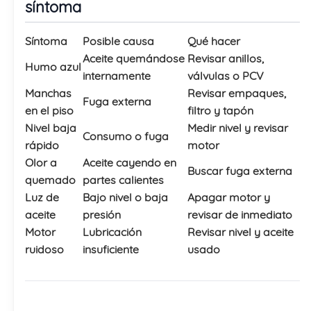
síntoma
Síntoma
Posible causa
Qué hacer
Aceite quemándose
Revisar anillos,
Humo azul
internamente
válvulas o PCV
Manchas
Revisar empaques,
Fuga externa
en el piso
filtro y tapón
Nivel baja
Medir nivel y revisar
Consumo o fuga
rápido
motor
Olor a
Aceite cayendo en
Buscar fuga externa
quemado
partes calientes
Luz de
Bajo nivel o baja
Apagar motor y
aceite
presión
revisar de inmediato
Motor
Lubricación
Revisar nivel y aceite
ruidoso
insuficiente
usado