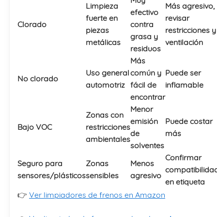
Muy
Limpieza
Más agresivo,
efectivo
fuerte en
revisar
Clorado
contra
piezas
restricciones y
grasa y
metálicas
ventilación
residuos
Más
Uso general
común y
Puede ser
No clorado
automotriz
fácil de
inflamable
encontrar
Menor
Zonas con
emisión
Puede costar
Bajo VOC
restricciones
de
más
ambientales
solventes
Confirmar
Seguro para
Zonas
Menos
compatibilida
sensores/plásticos
sensibles
agresivo
en etiqueta
👉
Ver limpiadores de frenos en Amazon