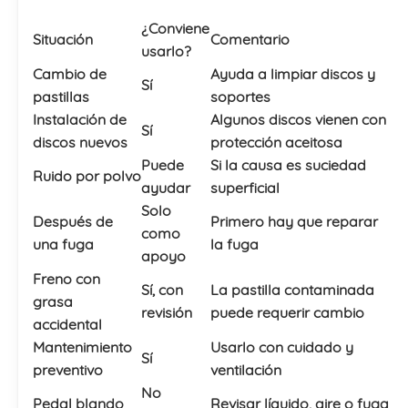
¿Conviene
Situación
Comentario
usarlo?
Cambio de
Ayuda a limpiar discos y
Sí
pastillas
soportes
Instalación de
Algunos discos vienen con
Sí
discos nuevos
protección aceitosa
Puede
Si la causa es suciedad
Ruido por polvo
ayudar
superficial
Solo
Después de
Primero hay que reparar
como
una fuga
la fuga
apoyo
Freno con
Sí, con
La pastilla contaminada
grasa
revisión
puede requerir cambio
accidental
Mantenimiento
Usarlo con cuidado y
Sí
preventivo
ventilación
No
Pedal blando
Revisar líquido, aire o fuga