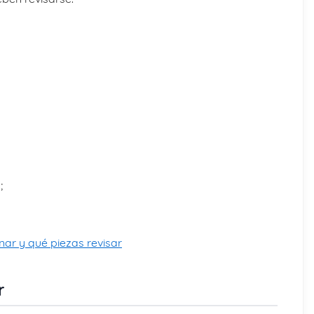
;
enar y qué piezas revisar
r