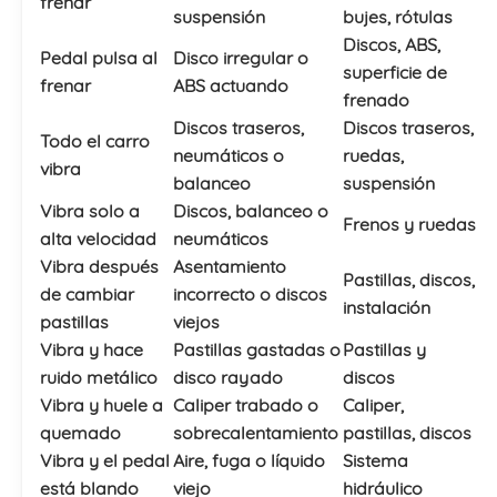
frenar
suspensión
bujes, rótulas
Discos, ABS,
Pedal pulsa al
Disco irregular o
superficie de
frenar
ABS actuando
frenado
Discos traseros,
Discos traseros,
Todo el carro
neumáticos o
ruedas,
vibra
balanceo
suspensión
Vibra solo a
Discos, balanceo o
Frenos y ruedas
alta velocidad
neumáticos
Vibra después
Asentamiento
Pastillas, discos,
de cambiar
incorrecto o discos
instalación
pastillas
viejos
Vibra y hace
Pastillas gastadas o
Pastillas y
ruido metálico
disco rayado
discos
Vibra y huele a
Caliper trabado o
Caliper,
quemado
sobrecalentamiento
pastillas, discos
Vibra y el pedal
Aire, fuga o líquido
Sistema
está blando
viejo
hidráulico