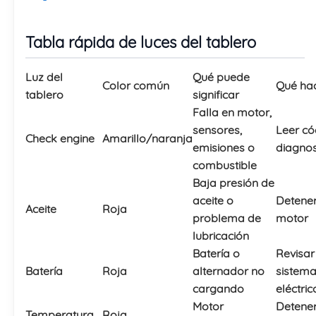
Tabla rápida de luces del tablero
Luz del
Qué puede
Color común
Qué ha
tablero
significar
Falla en motor,
sensores,
Leer có
Check engine
Amarillo/naranja
emisiones o
diagnos
combustible
Baja presión de
aceite o
Detener
Aceite
Roja
problema de
motor
lubricación
Batería o
Revisar
Batería
Roja
alternador no
sistem
cargando
eléctric
Motor
Detener
Temperatura
Roja