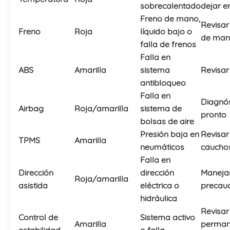
sobrecalentado
dejar en
Freno de mano,
Revisar
Freno
Roja
líquido bajo o
de man
falla de frenos
Falla en
ABS
Amarilla
sistema
Revisar
antibloqueo
Falla en
Diagnós
Airbag
Roja/amarilla
sistema de
pronto
bolsas de aire
Presión baja en
Revisar
TPMS
Amarilla
neumáticos
caucho
Falla en
Dirección
dirección
Maneja
Roja/amarilla
asistida
eléctrica o
precau
hidráulica
Revisar 
Control de
Sistema activo
Amarilla
perman
estabilidad
o falla