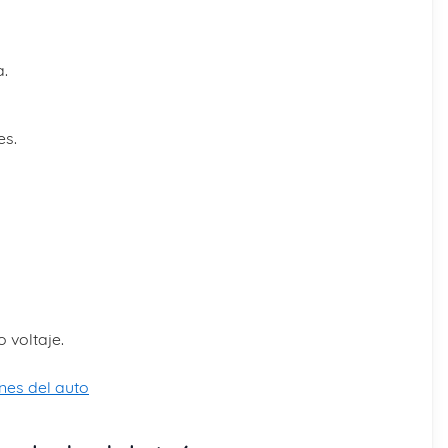
a.
es.
 voltaje.
nes del auto