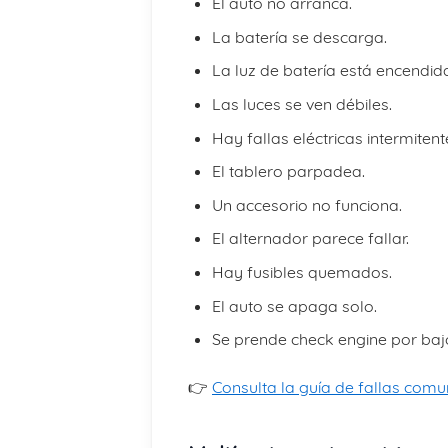
El auto no arranca.
La batería se descarga.
La luz de batería está encendid
Las luces se ven débiles.
Hay fallas eléctricas intermitent
El tablero parpadea.
Un accesorio no funciona.
El alternador parece fallar.
Hay fusibles quemados.
El auto se apaga solo.
Se prende check engine por bajo
👉
Consulta la guía de fallas comu