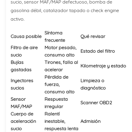
sucio, sensor MAF/MAP defectuoso, bomba de
gasolina débil, catalizador tapado o check engine
activo.
Síntoma
Causa posible
Qué revisar
frecuente
Filtro de aire
Motor pesado,
Estado del filtro
sucio
consumo alto
Bujías
Tirones, falla al
Kilometraje y estado
gastadas
acelerar
Pérdida de
Inyectores
Limpieza o
fuerza,
sucios
diagnóstico
consumo alto
Sensor
Respuesta
Scanner OBD2
MAF/MAP
irregular
Cuerpo de
Ralentí
aceleración
inestable,
Admisión
sucio
respuesta lenta