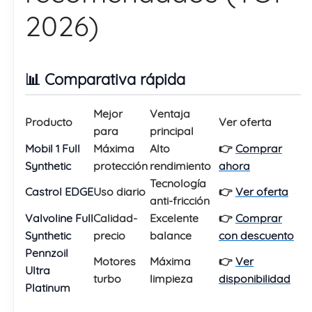
2026)
📊 Comparativa rápida
Mejor
Ventaja
Producto
Ver oferta
para
principal
Mobil 1 Full
Máxima
Alto
👉
Comprar
Synthetic
protección
rendimiento
ahora
Tecnología
Castrol EDGE
Uso diario
👉
Ver oferta
anti-fricción
Valvoline Full
Calidad-
Excelente
👉
Comprar
Synthetic
precio
balance
con descuento
Pennzoil
Motores
Máxima
👉
Ver
Ultra
turbo
limpieza
disponibilidad
Platinum